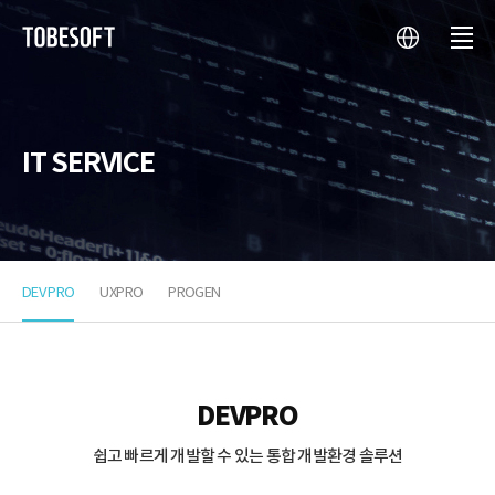
언
메
투
어
뉴
비
소
프
트
IT SERVICE
DEV PRO
UXPRO
PROGEN
DEVPRO
DEVPRO
쉽고 빠르게 개발할 수 있는 통합 개발환경 솔루션