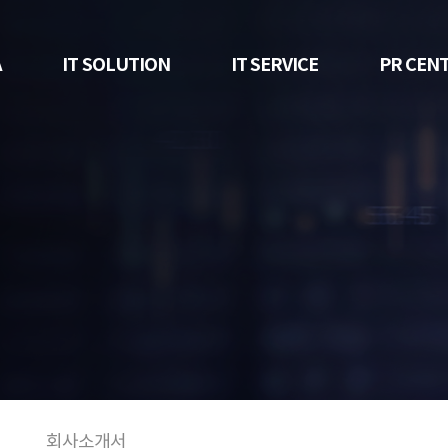
A
IT SOLUTION
IT SERVICE
PR CEN
회사소개서