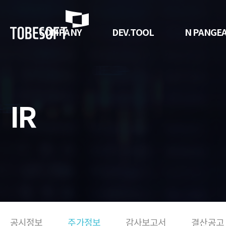
투
비
COMPANY
DEV.TOOL
N PANGE
소
프
트
IR
공시정보
주가정보
감사보고서
결산공고