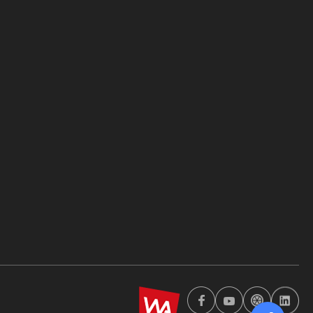
wa2023
페
유
투
링
이
튜
비
크