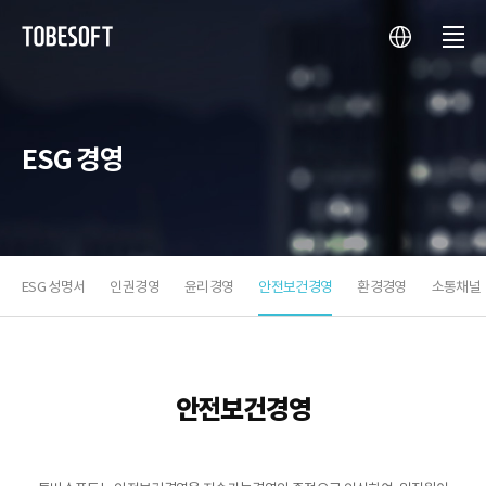
언
메
투
어
뉴
비
소
프
트
ESG 경영
ESG 성명서
인권경영
윤리경영
안전보건경영
환경경영
소통채널
안
전
보
안전보건경영
건
경
영