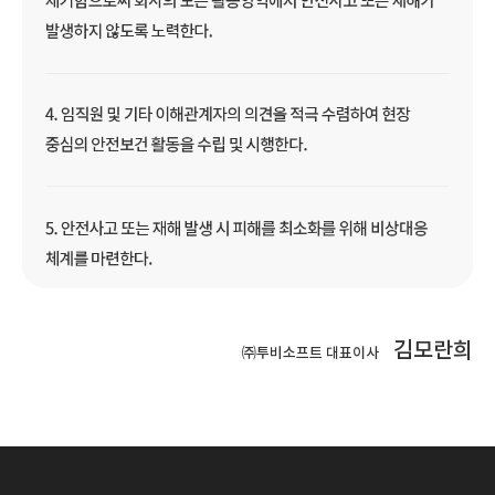
김모란희
㈜투비소프트 대표이사