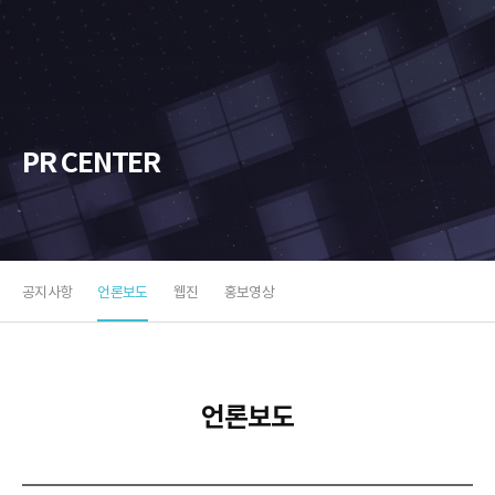
소
프
트
PR CENTER
공지사항
언론보도
웹진
홍보영상
언론보도