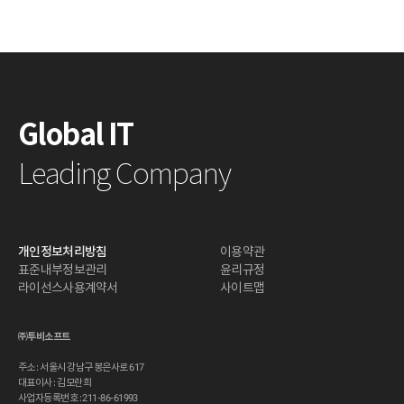
Global IT
Leading Company
개인정보처리방침
이용약관
표준내부정보관리
윤리규정
라이선스사용계약서
사이트맵
㈜투비소프트
주소 : 서울시 강남구 봉은사로 617
대표이사 : 김모란희
사업자등록번호 : 211-86-61993