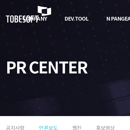
투
비
COMPANY
DEV.TOOL
N PANGE
소
프
트
PR CENTER
공지사항
언론보도
웹진
홍보영상