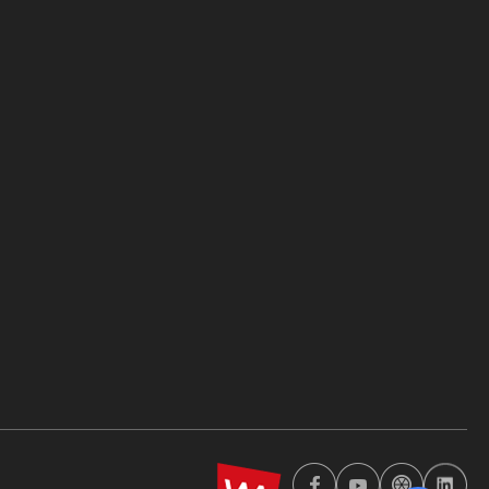
wa2023
페
유
투
링