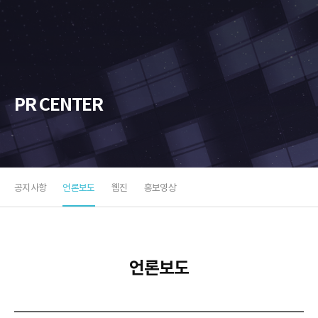
소
프
트
PR CENTER
공지사항
언론보도
웹진
홍보영상
언론보도