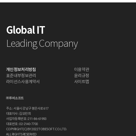
Global IT
Leading Company
개인정보처리방침
이용약관
표준내부정보관리
윤리규정
라이선스사용계약서
사이트맵
㈜투비소프트
주소 : 서울시 강남구 봉은사로 617
대표이사 : 김모란희
사업자등록번호 : 211-86-61993
대표번호 : 02-2140-7700
COPYRIGHT(C) BY 2022 TOBESOFT.CO.LTD.
ALL RIGHTS RESERVED