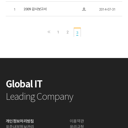
운
파
2009 감사보고서
1
2014-07-31
로
일
첨
드
다
부
운
파
로
일
드
다
1
2
3
운
로
드
Global IT
Leading Company
개인정보처리방침
이용약관
표준내부정보관리
윤리규정