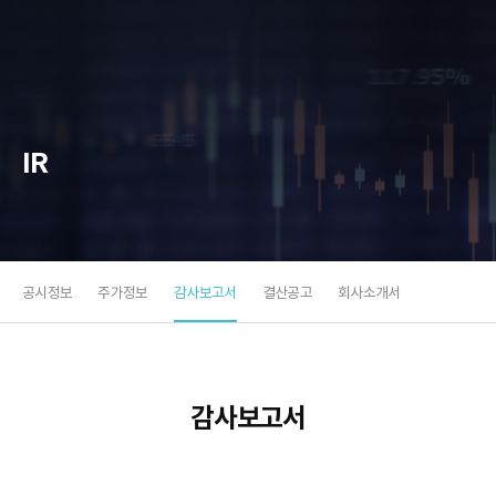
소
프
트
IR
공시정보
주가정보
감사보고서
결산공고
회사소개서
감사보고서